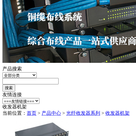
光纤收发器系列
百兆自适应光纤收发器
千兆自适应光纤收发器
1光多电百兆光纤收发器
1光多电千兆光纤收发器
收发器机架
产品搜索
搜索
友情连接
收发器机架
当前位置：
首页
>
产品中心
>
光纤收发器系列
>
收发器机架