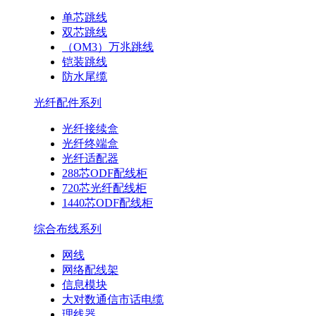
单芯跳线
双芯跳线
（OM3）万兆跳线
铠装跳线
防水尾缆
光纤配件系列
光纤接续盒
光纤终端盒
光纤适配器
288芯ODF配线柜
720芯光纤配线柜
1440芯ODF配线柜
综合布线系列
网线
网络配线架
信息模块
大对数通信市话电缆
理线器