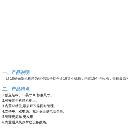
一、产品说明
LJ
18
槽光端机机箱为标准
3U
全铝合金
19
英寸机箱，内置
18
个卡位槽，每槽最高
二、产品特点
1.
独立结构、
19
英寸
3U
标准尺寸。
2.
可安装于机箱机柜上。
3.
内置
18
槽位
,
最多可
72
路同时管理。
4.
支持单、双电源。充分保证供电安全性。
5.
管理更简单
.
更实用。
6.
内置通风风扇帮助设备散热。