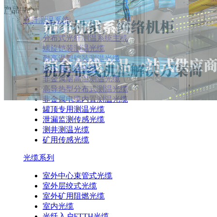
产品中心
光纤测温系统
分布式光纤测温系统主机
螺旋铠装测温光缆
耐高温型铠装测温光缆
非金属测温光缆
非金属耐高温测温光缆
高导热型分布式测温光缆
非金属电缆内置测温光缆
罐顶专用测温光缆
泄漏监测传感光缆
测井测温光缆
矿用传感光缆
光缆系列
室外中心束管式光缆
室外层绞式光缆
室外矿用阻燃光缆
室内光缆
光纤入户FTTH光缆