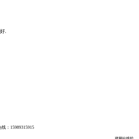
好.
：15989315915
建网站
维护