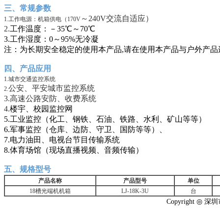
三、常规参数
～240V
交流自适应）
1.
工作电源：机箱供电（170V
2.
工作温度：－35℃～70℃
3.工作湿度：0～95%无冷凝
注：为长期安全稳定的使用本产品,请在使用本产品与户外产品
四、产品应用
1.
城市交通监控系统
公安、平安城市监控系统
2.
3.
高速公路安防、收费系统
4.
楼宇、校园监控网
5.工业监控（化工、钢铁、石油、铁路、水利、矿山等等）
6.军事监控（仓库、边防、守卫、国防等等）、
7.电力油田、电视台节目传输系统
8.体育场馆（现场直播视频、音频传输）
五、规格型号
产品名称
产品型号
单位
18
槽光端机机箱
LJ-18K-3U
台
Copyright 